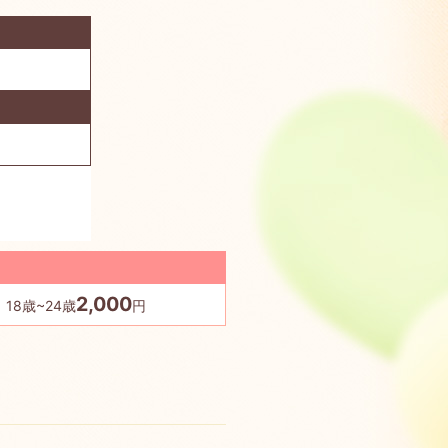
2,000
18歳~24歳
円