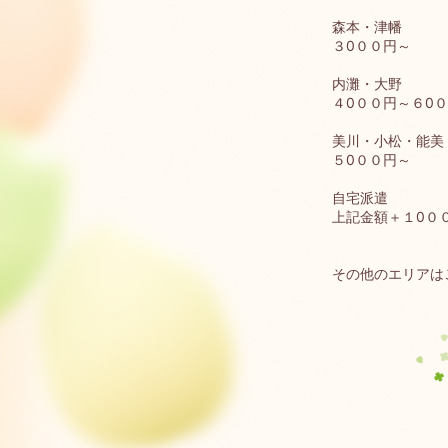
森本・津幡
３0００円～
内灘・大野
４0００円～６0
美川・小松・能美
５0００円～
自宅派遣
上記金額＋１0０
その他のエリアは