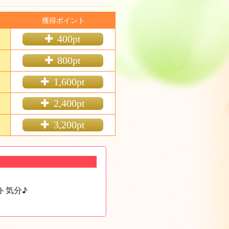
獲得ポイント
400
800
1,600
2,400
3,200
ト気分♪