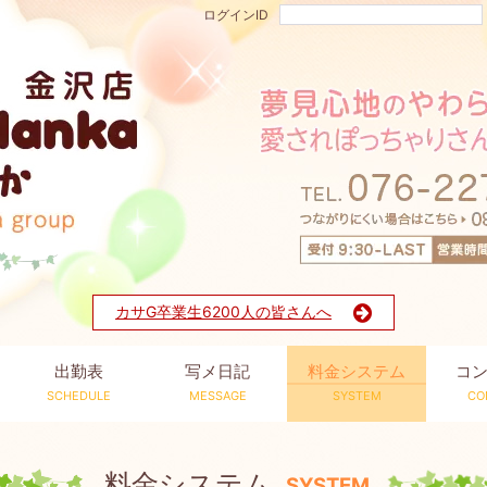
ログインID
カサG卒業生
6200人の皆さんへ
出勤表
写メ日記
料金システム
コ
SCHEDULE
MESSAGE
SYSTEM
CO
料金システム
SYSTEM