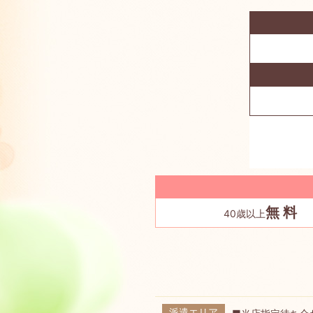
無 料
40歳以上
派遣エリア