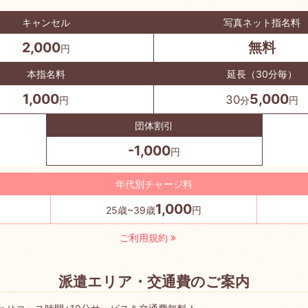
キャンセル
写真ネット指名料
2,000
無料
円
本指名料
延長（30分毎）
1,000
5,000
30
円
分
円
団体割引
-1,000
円
年代別チャージ料
1,000
25歳~39歳
円
ご利用規約
派遣エリア・交通費のご案内